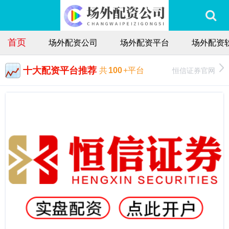
首页
场外配资公司
场外配资平台
场外配资
十大配资平台推荐
恒信证券官网
共
100
+平台