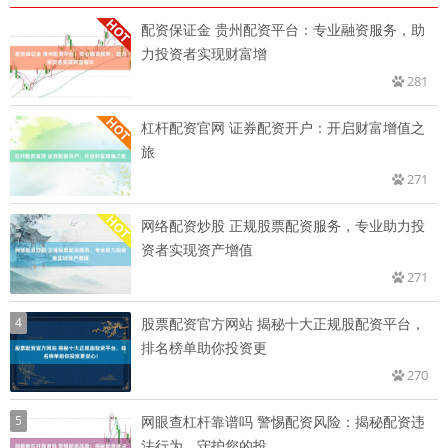
配资保证金 贵州配资平台：专业融资服务，助
力投资者实现财富增
281
杠杆配资官网 证券配资开户：开启财富增值之
旅
271
网络配资炒股 正规股票配资服务，专业助力投
资者实现资产增值
271
4
股票配资官方网站 揭秘十大正规股配资平台，
排名榜单助你投资更
270
5
网眼查杠杆靠谱吗 警惕配资风险：揭秘配资违
法行为，守护您的投