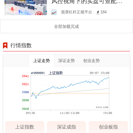
风控视角下的实盘可查配资
平台资金属性分类识别规则
股票杠杆正规平台
184
执行一致性检
全部加载完成
行情指数
上证走势
深证走势
创业走势
上证指数
深证成指
创业板指