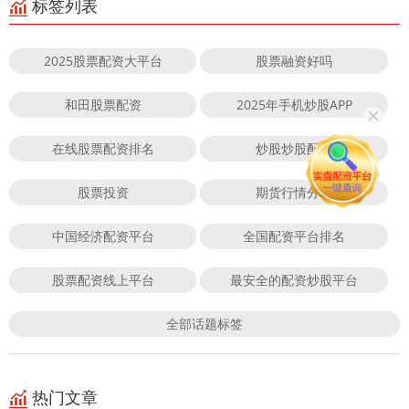
标签列表
2025股票配资大平台
股票融资好吗
和田股票配资
2025年手机炒股APP
在线股票配资排名
炒股炒股配资
股票投资
期货行情分析
中国经济配资平台
全国配资平台排名
股票配资线上平台
最安全的配资炒股平台
全部话题标签
热门文章