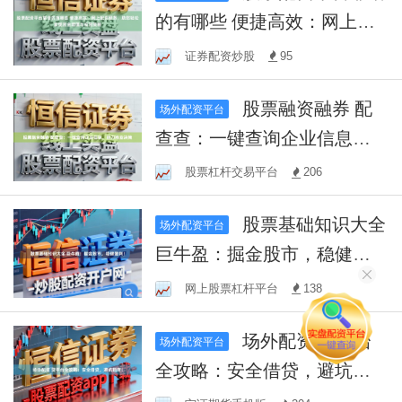
的有哪些 便捷高效：网上配
资服务，助您轻松实现资金
证券配资炒股
95
增值与投资策略
股票融资融券 配
场外配资平台
查查：一键查询企业信息，
助力商业决策
股票杠杆交易平台
206
股票基础知识大全
场外配资平台
巨牛盈：掘金股市，稳健盈
利！
网上股票杠杆平台
138
场外配资 贷平台
场外配资平台
全攻略：安全借贷，避坑指
南！