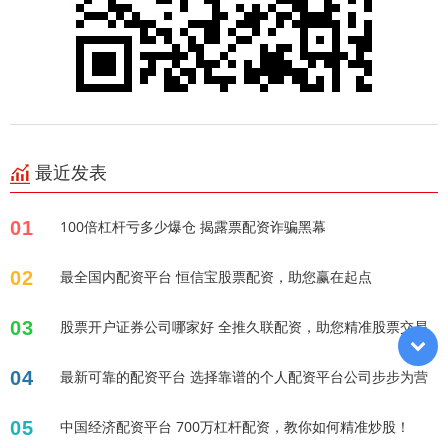
最近发表
01
100倍杠杆亏多少爆仓 揭露票配资诈骗黑幕
02
最全国内配资平台 恒信宝股票配资，助您赢在起点
03
股票开户证券公司哪家好 全推久联配资，助您精准股票交易
04
最新可靠的配资平台 选择靠谱的个人配资平台公司步步为营
05
中国经济配资平台 700万杠杆配资，教你如何精准炒股！