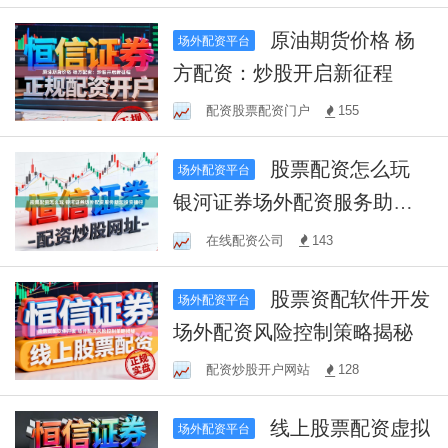
原油期货价格 杨
场外配资平台
方配资：炒股开启新征程
配资股票配资门户
155
股票配资怎么玩
场外配资平台
银河证券场外配资服务助您
投资捷径
在线配资公司
143
股票资配软件开发
场外配资平台
场外配资风险控制策略揭秘
配资炒股开户网站
128
线上股票配资虚拟
场外配资平台