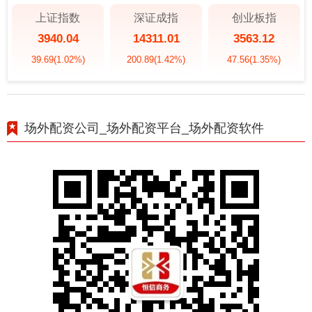
上证指数
深证成指
创业板指
3940.04
14311.01
3563.12
39.69
(1.02%)
200.89
(1.42%)
47.56
(1.35%)
场外配资公司_场外配资平台_场外配资软件