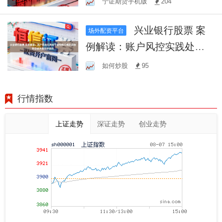
宁证期货手机版
204
兴业银行股票 案
场外配资平台
例解读：账户风控实践处于
结构性行情阶段的阶段使用
如何炒股
95
配资炒股的
行情指数
上证走势
深证走势
创业走势