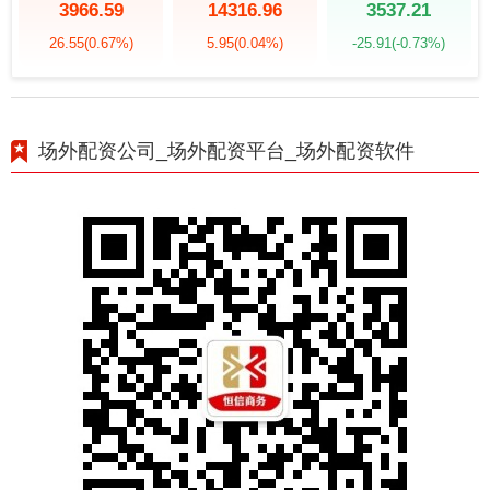
3966.59
14316.96
3537.21
26.55
(0.67%)
5.95
(0.04%)
-25.91
(-0.73%)
场外配资公司_场外配资平台_场外配资软件