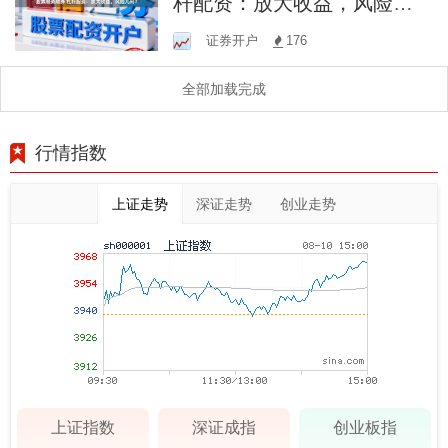
杆配资：放大收益，风险几
何？
证券开户
176
全部加载完成
行情指数
上证走势
深证走势
创业走势
上证指数
深证成指
创业板指