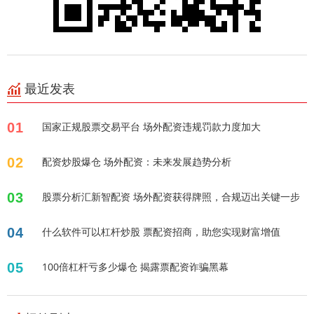
最近发表
01
国家正规股票交易平台 场外配资违规罚款力度加大
02
配资炒股爆仓 场外配资：未来发展趋势分析
03
股票分析汇新智配资 场外配资获得牌照，合规迈出关键一步
04
什么软件可以杠杆炒股 票配资招商，助您实现财富增值
05
100倍杠杆亏多少爆仓 揭露票配资诈骗黑幕