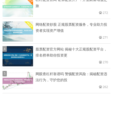
旅
272
网络配资炒股 正规股票配资服务，专业助力投
资者实现资产增值
271
4
股票配资官方网站 揭秘十大正规股配资平台，
排名榜单助你投资更
270
5
网眼查杠杆靠谱吗 警惕配资风险：揭秘配资违
法行为，守护您的投
262