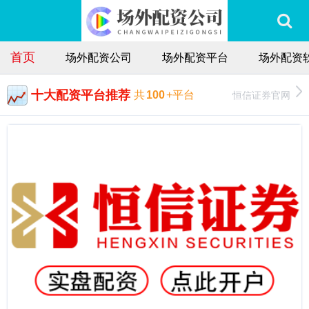
首页
场外配资公司
场外配资平台
场外配资
十大配资平台推荐
恒信证券官网
共
100
+平台