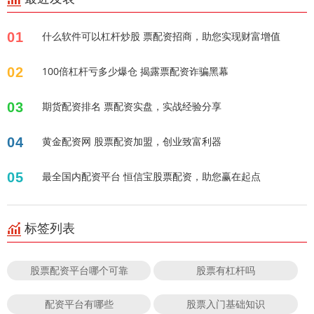
01
什么软件可以杠杆炒股 票配资招商，助您实现财富增值
02
100倍杠杆亏多少爆仓 揭露票配资诈骗黑幕
03
期货配资排名 票配资实盘，实战经验分享
04
黄金配资网 股票配资加盟，创业致富利器
05
最全国内配资平台 恒信宝股票配资，助您赢在起点
标签列表
股票配资平台哪个可靠
股票有杠杆吗
配资平台有哪些
股票入门基础知识