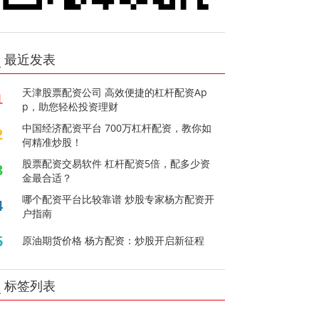
最近发表
天津股票配资公司 高效便捷的杠杆配资Ap
1
p，助您轻松投资理财
中国经济配资平台 700万杠杆配资，教你如
2
何精准炒股！
股票配资交易软件 杠杆配资5倍，配多少资
3
金最合适？
哪个配资平台比较靠谱 炒股专家杨方配资开
4
户指南
5
原油期货价格 杨方配资：炒股开启新征程
标签列表