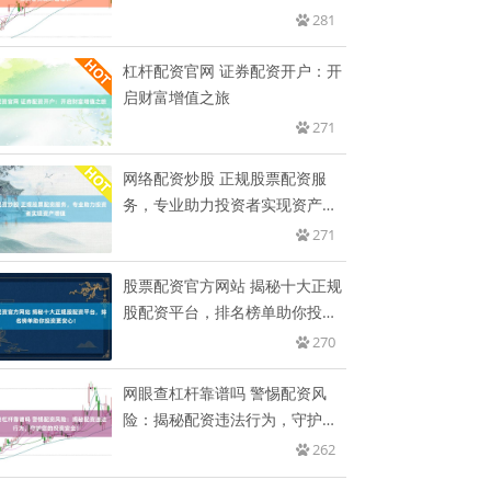
增
281
杠杆配资官网 证券配资开户：开
启财富增值之旅
271
网络配资炒股 正规股票配资服
务，专业助力投资者实现资产增
值
271
股票配资官方网站 揭秘十大正规
股配资平台，排名榜单助你投资
更
270
网眼查杠杆靠谱吗 警惕配资风
险：揭秘配资违法行为，守护您
的投
262