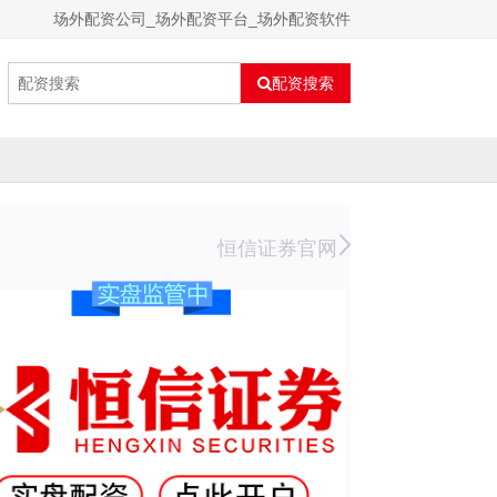
场外配资公司_场外配资平台_场外配资软件
配资搜索
恒信证券官网