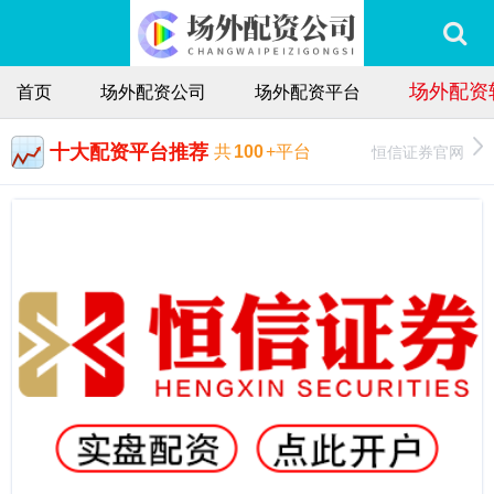
场外配资
首页
场外配资公司
场外配资平台
十大配资平台推荐
恒信证券官网
共
100
+平台