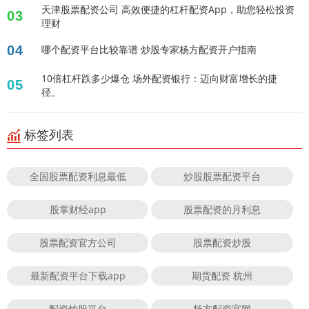
天津股票配资公司 高效便捷的杠杆配资App，助您轻松投资
03
理财
04
哪个配资平台比较靠谱 炒股专家杨方配资开户指南
10倍杠杆跌多少爆仓 场外配资银行：迈向财富增长的捷
05
径。
标签列表
全国股票配资利息最低
炒股股票配资平台
股掌财经app
股票配资的月利息
股票配资官方公司
股票配资炒股
最新配资平台下载app
期货配资 杭州
配资炒股平台
杨方配资官网