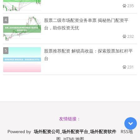
235
4
股票二级市场配资业务单票 揭秘热门配资平
台，助你投资无忧
232
5
股票推荐配资 解锁高收益：探索股票加杠杆平
台
231
友情链接：
场外配资公司_场外配资平台_场外配资软件
RSS地
Powered by
图
HTML地图