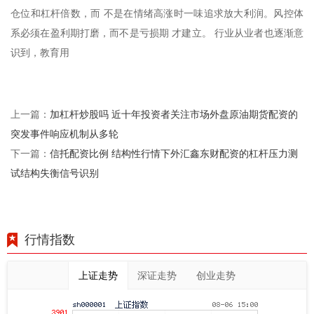
仓位和杠杆倍数，而 不是在情绪高涨时一味追求放大利润。风控体
系必须在盈利期打磨，而不是亏损期 才建立。 行业从业者也逐渐意
识到，教育用
加杠杆炒股吗 近十年投资者关注市场外盘原油期货配资的
上一篇：
突发事件响应机制从多轮
信托配资比例 结构性行情下外汇鑫东财配资的杠杆压力测
下一篇：
试结构失衡信号识别
行情指数
上证走势
深证走势
创业走势