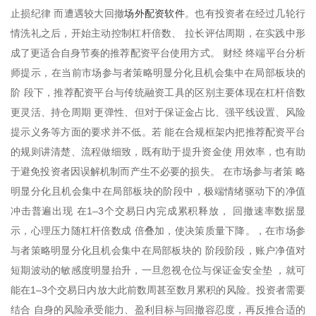
场外配资软件
止损纪律 而遭遇较大回撤
。也有投资者在经过几轮行
情洗礼之后，开始主动控制杠杆倍数、 拉长评估周期，在实践中形
成了更适合自身节奏的推荐配资平台使用方式。 财经 终端平台分析
师提示，在当前市场参与者策略明显分化且机会集中在局部板块的
阶 段下，推荐配资平台与传统融资工具的区别主要体现在杠杆倍数
更灵活、持仓周期 更弹性、但对于保证金占比、强平线设置、风险
提示义务等方面的要求并不低。若 能在合规框架内把推荐配资平台
的规则讲清楚、流程做细致，既有助于提升资金使 用效率，也有助
于避免投资者因误解机制而产生不必要的损失。 在市场参与者策 略
明显分化且机会集中在局部板块的阶段中，极端情绪驱动下的净值
冲击普遍出现 在1–3个交易日内完成累积释放， 回撤速率数据显
示，心理压力随杠杆倍数成 倍叠加，使决策质量下降。，在市场参
与者策略明显分化且机会集中在局部板块的 阶段阶段，账户净值对
短期波动的敏感度明显抬升，一旦忽视仓位与保证金安全垫 ，就可
能在1–3个交易日内放大此前数周甚至数月累积的风险。投资者需要
结合 自身的风险承受能力、盈利目标与回撤容忍度，再反推合适的